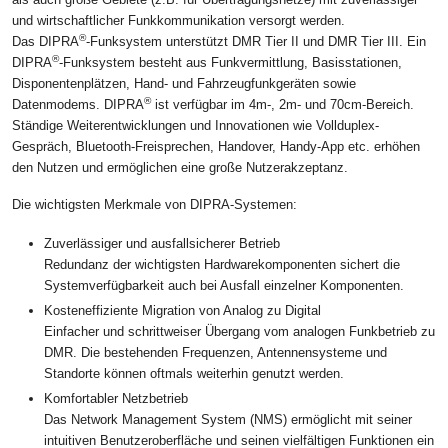
und wirtschaftlicher Funkkommunikation versorgt werden.
®
Das DIPRA
-Funksystem unterstützt DMR Tier II und DMR Tier III. Ein
®
DIPRA
-Funksystem besteht aus Funkvermittlung, Basisstationen,
Disponentenplätzen, Hand- und Fahrzeugfunkgeräten sowie
®
Datenmodems. DIPRA
ist verfügbar im 4m-, 2m- und 70cm-Bereich.
Ständige Weiterentwicklungen und Innovationen wie Vollduplex-
Gespräch, Bluetooth-Freisprechen, Handover, Handy-App etc. erhöhen
den Nutzen und ermöglichen eine große Nutzerakzeptanz.
Die wichtigsten Merkmale von DIPRA-Systemen:
Zuverlässiger und ausfallsicherer Betrieb
Redundanz der wichtigsten Hardwarekomponenten sichert die
Systemverfügbarkeit auch bei Ausfall einzelner Komponenten.
Kosteneffiziente Migration von Analog zu Digital
Einfacher und schrittweiser Übergang vom analogen Funkbetrieb zu
DMR. Die bestehenden Frequenzen, Antennensysteme und
Standorte können oftmals weiterhin genutzt werden.
Komfortabler Netzbetrieb
Das Network Management System (NMS) ermöglicht mit seiner
intuitiven Benutzeroberfläche und seinen vielfältigen Funktionen ein