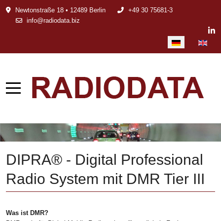
Newtonstraße 18 • 12489 Berlin
+49 30 75681-3
info@radiodata.biz
Sprache auswählen
DIPRA® - Digital Professional
Radio System mit DMR Tier III
Was ist DMR?