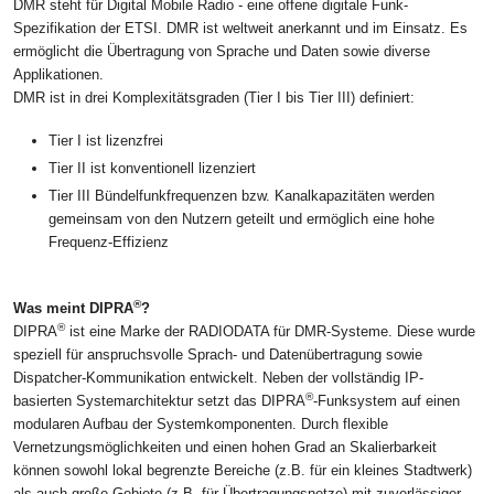
DMR steht für Digital Mobile Radio - eine offene digitale Funk-
Spezifikation der ETSI. DMR ist weltweit anerkannt und im Einsatz. Es
ermöglicht die Übertragung von Sprache und Daten sowie diverse
Applikationen.
DMR ist in drei Komplexitätsgraden (Tier I bis Tier III) definiert:
Tier I ist lizenzfrei
Tier II ist konventionell lizenziert
Tier III Bündelfunkfrequenzen bzw. Kanalkapazitäten werden
gemeinsam von den Nutzern geteilt und ermöglich eine hohe
Frequenz-Effizienz
®
Was meint DIPRA
?
®
DIPRA
ist eine Marke der RADIODATA für DMR-Systeme. Diese wurde
speziell für anspruchsvolle Sprach- und Datenübertragung sowie
Dispatcher-Kommunikation entwickelt. Neben der vollständig IP-
®
basierten Systemarchitektur setzt das DIPRA
-Funksystem auf einen
modularen Aufbau der Systemkomponenten. Durch flexible
Vernetzungsmöglichkeiten und einen hohen Grad an Skalierbarkeit
können sowohl lokal begrenzte Bereiche (z.B. für ein kleines Stadtwerk)
als auch große Gebiete (z.B. für Übertragungsnetze) mit zuverlässiger